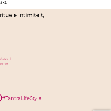
akt.
ituele intimiteit,
atavari
etter
#TantraLifeStyle