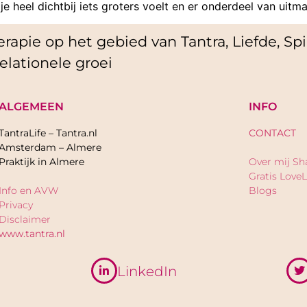
e heel dichtbij iets groters voelt en er onderdeel van uitma
rapie op het gebied van Tantra, Liefde, Spir
elationele groei
ALGEMEEN
INFO
TantraLife – Tantra.nl
CONTACT
Amsterdam – Almere
Praktijk in Almere
Over mij Sh
Gratis LoveL
Info en AVW
Blogs
Privacy
Disclaimer
www.tantra.nl
LinkedIn