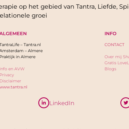
rapie op het gebied van Tantra, Liefde, Spir
elationele groei
ALGEMEEN
INFO
TantraLife – Tantra.nl
CONTACT
Amsterdam – Almere
Praktijk in Almere
Over mij Sh
Gratis LoveL
Info en AVW
Blogs
Privacy
Disclaimer
www.tantra.nl
LinkedIn