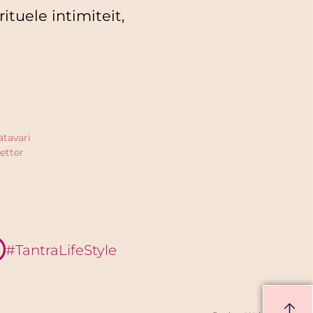
ituele intimiteit,
atavari
etter
#TantraLifeStyle