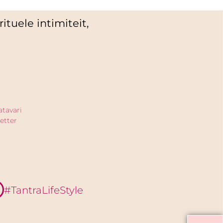
ituele intimiteit,
atavari
etter
#TantraLifeStyle