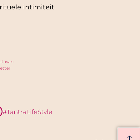
ituele intimiteit,
atavari
etter
#TantraLifeStyle