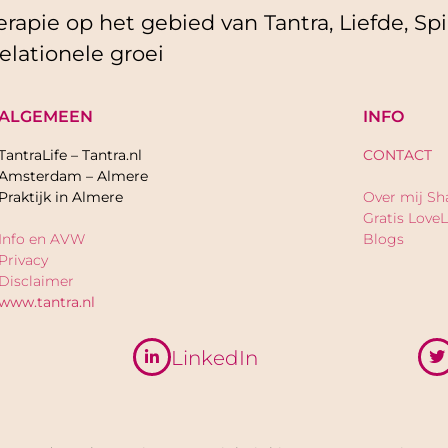
rapie op het gebied van Tantra, Liefde, Spir
elationele groei
ALGEMEEN
INFO
TantraLife – Tantra.nl
CONTACT
Amsterdam – Almere
Praktijk in Almere
Over mij Sh
Gratis LoveL
Info en AVW
Blogs
Privacy
Disclaimer
www.tantra.nl
LinkedIn