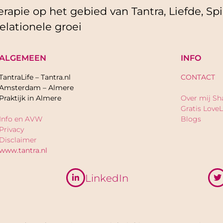
rapie op het gebied van Tantra, Liefde, Spir
elationele groei
ALGEMEEN
INFO
TantraLife – Tantra.nl
CONTACT
Amsterdam – Almere
Praktijk in Almere
Over mij Sh
Gratis LoveL
Info en AVW
Blogs
Privacy
Disclaimer
www.tantra.nl
LinkedIn