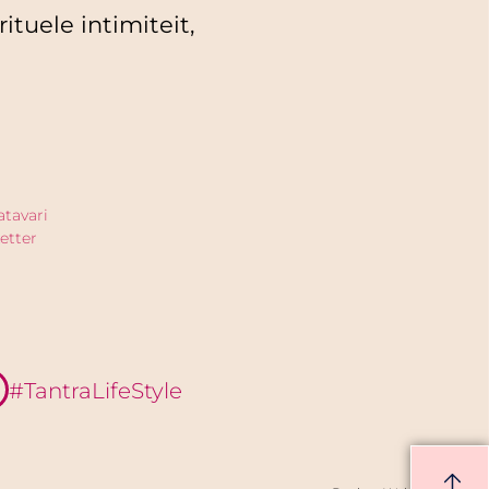
ituele intimiteit,
atavari
etter
#TantraLifeStyle