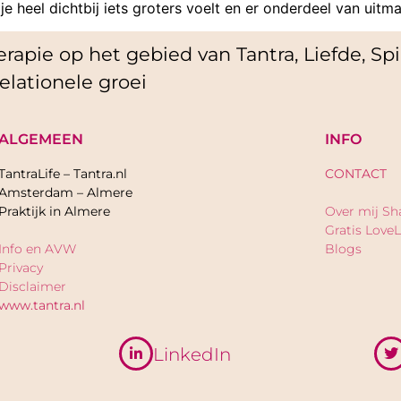
e heel dichtbij iets groters voelt en er onderdeel van uitma
rapie op het gebied van Tantra, Liefde, Spir
elationele groei
ALGEMEEN
INFO
TantraLife – Tantra.nl
CONTACT
Amsterdam – Almere
Praktijk in Almere
Over mij Sh
Gratis LoveL
Info en AVW
Blogs
Privacy
Disclaimer
www.tantra.nl
LinkedIn