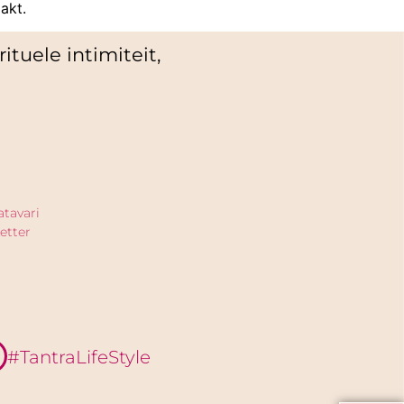
akt.
ituele intimiteit,
atavari
etter
#TantraLifeStyle